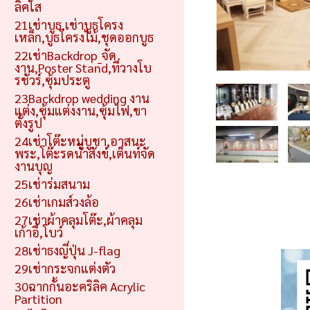
ลิคใส
21เช่าบูธ,เช่าบูธโครง
เหล็ก,บูธโครงไม้,ชุดออกบูธ
22เช่าBackdrop_จัด
งาน,Poster Stand,ที่วางโบ
รชัวร์,ซุ้มประตู
23Backdrop wedding งาน
แต่ง,ซุ้มแต่งงาน,ซุ้มไฟ,ขา
ตั้งรูป
24เช่าโต๊ะหมู่บูชา,อาสนะ
พระ,โต๊ะรดน้ำสังข์,เต็นท์จัด
งานบุญ
25เช่าร่มสนาม
26เช่าเกมส์วงล้อ
27เช่าผ้าคลุมโต๊ะ,ผ้าคลุม
เก้าอี้,โบว์
28เช่าธงญี่ปุ่น J-flag
29เช่ากระจกแต่งตัว
30ฉากกั้นอะคริลิค Acrylic
Partition