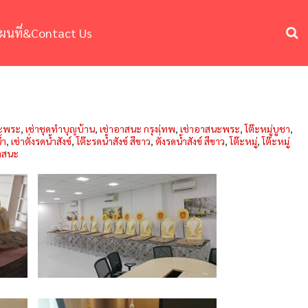
ผนที่&Contact Us
ะพระ
,
เช่าชุดทำบุญบ้าน
,
เช่าอาสนะ กรุงเ่ทพ
,
เช่าอาสนะพระ
,
โต๊ะหมู่บูชา
,
้ำ
,
เช่าตั่งรดน้ำสังข์
,
โต๊ะรดน้ำสังข์ สีขาว
,
ตั่งรดน้ำสังข์ สีขาว
,
โต๊ะหมู่
,
โต๊ะหมู่
อาสนะ