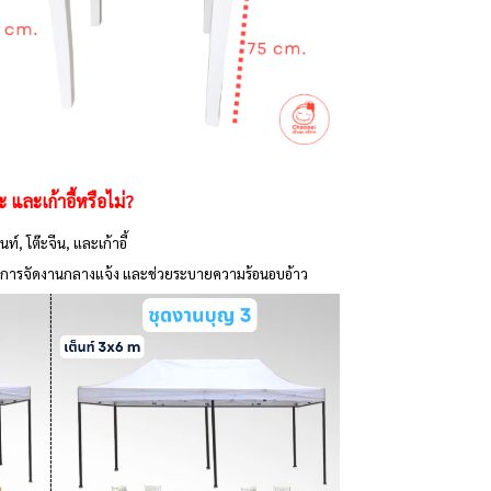
๊ะ และเก้าอี้หรือไม่?
ท์, โต๊ะจีน, และเก้าอี้
ดวกในการจัดงานกลางแจ้ง และช่วยระบายความร้อนอบอ้าว