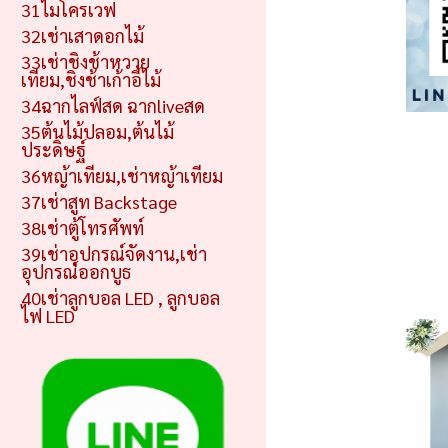
31ไมโครเวฟ
32เช่าเสาดอกไม้
33เช่าชิงช้าหวาย
เทียม,ชิงช้าเก้าอี้ไม้
34ฉากไลฟ์สด ฉากliveสด
35ต้นไม้ปลอม,ต้นไม้
ประดิษฐ์
36หญ้าเทียม,เช่าหญ้าเทียม
37เช่าสูท Backstage
38เช่าตู้โทรศัพท์
39เช่าอุปกรณ์จัดงาน,เช่า
อุปกรณ์ออกบูธ
40เช่าลูกบอล LED , ลูกบอล
ไฟ LED