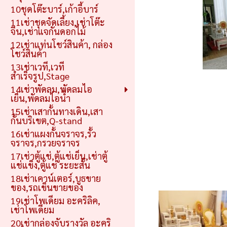
10ชุดโต๊ะบาร์,เก้าอี้บาร์
11เช่าชุดจัดเลี้ยง,เช่าโต๊ะ
จีน,เช่าแจกันดอกไม้
12เช่าแท่นโชว์สินค้า, กล่อง
โชว์สินค้า
13เช่าเวที,เวที
สำเร็จรูป,Stage
14เช่าพัดลม,พัดลมไอ
เย็น,พัดลมไอน้ำ
15เช่าเสากั้นทางเดิน,เสา
กั้นบริเขต,Q-stand
16เช่าแผงกั้นจราจร,รั้ว
จราจร,กรวยจราจร
17เช่าตู้แช่,ตู้แช่เย็น,เช่าตู้
แช่แข็ง,ตู้แช่ ระยะสั้น
18เช่าเคาน์เตอร์,บูธขาย
ของ,รถเข็นขายของ
19เช่าโพเดียม อะคริลิค,
เช่าโพเดียม
20เช่ากล่องจับรางวัล อะคริ