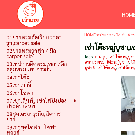
HOME
HOME หน้าแรก
>
24เช่าโต๊ะ
01ขายพรมอัดเรียบ ราคา
ถูก,carpet sale
เช่าโต๊ะหมู่บูชา
02ขายพรมลูกฟูก 4 มิล ,
carpet sale
Tags:
งานบุญ
,
เช่าโต๊ะหมู่บูช
อาสนะพระ
,
โต๊ะหมู่บูชา9
,
โต
03เทปกาวติดพรม,พลาสติก
บูชา 9
,
เช่าโต๊ะหมู่
,
เช่าโต๊ะห
คลุมพรม,เทปกาวย่น
04เช่าโต๊ะ
05เช่าเก้าอี้
06เช่าโซฟา
07เช่าเต็นท์ , เช่าไฟปิงปอง
ประดับเต็นท์
08ชุดเจรจาธุรกิจ,ปิดการ
ขาย
09เช่าชุดโซฟา , โซฟา
หลุยส์