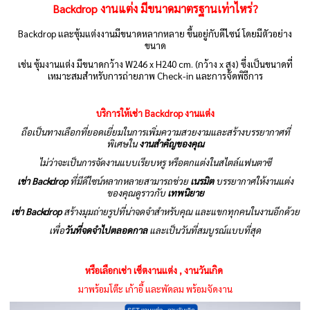
Backdrop งานแต่ง
มีขนาดมาตรฐานเท่าไหร่?
Backdrop และซุ้มแต่งงานมีขนาดหลากหลาย ขึ้นอยู่กับดีไซน์ โดยมีตัวอย่าง
ขนาด
เช่น ซุ้มงานแต่ง มีขนาดกว้าง W246 x H240 cm. (กว้าง x สูง) ซึ่งเป็นขนาดที่
เหมาะสมสำหรับการถ่ายภาพ Check-in และการจัดพิธีการ
บริการให้เช่า Backdrop งานแต่ง
ถือเป็นทางเลือกที่ยอดเยี่ยมในการเพิ่มความสวยงามและสร้างบรรยากาศที่
พิเศษใน
งานสำคัญของคุณ
ไม่ว่าจะเป็นการจัดงานแบบเรียบหรู หรือตกแต่งในสไตล์แฟนตาซี
เช่า Backdrop
ที่มีดีไซน์หลากหลายสามารถช่วย
เนรมิต
บรรยากาศให้งานแต่ง
ของคุณดูราวกับ
เทพนิยาย
เช่า Backdrop
สร้างมุมถ่ายรูปที่น่าจดจำสำหรับคุณ และแขกทุกคนในงานอีกด้วย
เพื่อ
วันที่จดจำไปตลอดกาล
และเป็นวันที่สมบูรณ์แบบที่สุด
หรือเลือกเช่า เซ็ตงานแต่ง , งานวันเกิด
มาพร้อมโต๊ะ เก้าอี้ และพัดลม พร้อมจัดงาน