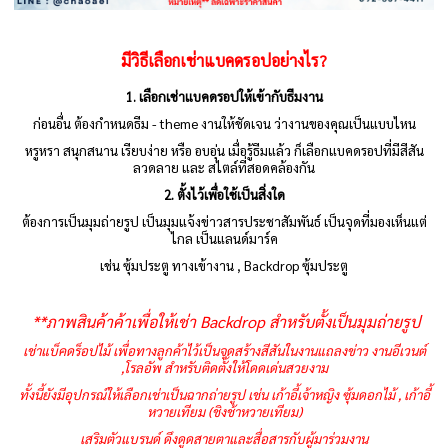
มีวิธีเลือกเช่าแบคดรอปอย่างไร?
1. เลือกเช่าแบคดรอปให้เข้ากับธีมงาน
ก่อนอื่น ต้องกำหนดธีม - theme งานให้ชัดเจน ว่างานของคุณเป็นแบบไหน
หรูหรา สนุกสนาน เรียบง่าย หรือ อบอุ่น เมื่อรู้ธีมแล้ว ก็เลือกแบคดรอปที่มีสีสัน
ลวดลาย และ สไตล์ที่สอดคล้องกัน
2. ตั้งไว้เพื่อใช้เป็นสิ่งใด
ต้องการเป็นมุมถ่ายรูป เป็นมุมแจ้งข่าวสารประชาสัมพันธ์ เป็นจุดที่มองเห็นแต่
ไกล เป็นแลนด์มาร์ค
เช่น ซุ้มประตู ทางเข้างาน , Backdrop ซุ้มประตู
**ภาพสินค้าค้าเพื่อให้เช่า Backdrop สำหรับตั้งเป็นมุมถ่ายรูป
เช่าแบ็คดร็อปไม้ เพื่อทางลูกค้าไว้เป็นจุดสร้างสีสันในงานแถลงข่าว งานอีเวนต์
,โรลอัพ สำหรับติดตั้งให้โดดเด่นสวยงาม
ทั้งนี้ยังมีอุปกรณ์ให้เลือกเช่าเป็นฉากถ่ายรูป เช่น เก้าอี้เจ้าหญิง ซุ้มดอกไม้ , เก้าอี้
หวายเทียม (ชิงช้าหวายเทียม)
เสริมตัวแบรนด์ ดึงดูดสายตาและสื่อสารกับผู้มาร่วมงาน