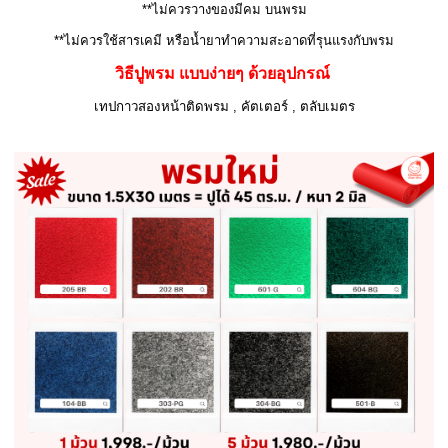
**ไม่ควรวางของมีคม บนพรม
**ไม่ควรใช้สารเคมี หรือน้ำยาทำความสะอาดที่รุนแรงกับพรม
วิธีปูพรม แบบง่ายๆ ด้วยอุปกรณ์
เทปกาวสองหน้าติดพรม , คัตเตอร์ , ตลับเมตร