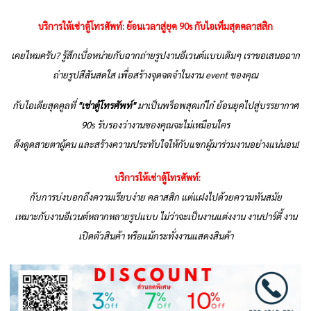
บริการให้เช่าตู้โทรศัพท์: ย้อนเวลาสู่ยุค
90s
กับไอเท็มสุดคลาสสิก
เคยไหมครับ
?
รู้สึกเบื่อหน่ายกับฉากถ่ายรูปงานอีเวนต์แบบเดิมๆ เราขอเสนอฉาก
ถ่ายรูปสีสันสดใส เพื่อสร้างจุดจดจำในงาน
event
ของคุณ
กับไอเดียสุดคูลที่
"
เช่าตู้โทรศัพท์"
มาเป็นพร็อพสุดเก๋ไก๋ ย้อนยุคไปสู่บรรยากาศ
90s
รับรองว่างานของคุณจะไม่เหมือนใคร
ดึงดูดสายตาผู้คน และสร้างความประทับใจให้กับแขกผู้มาร่วมงานอย่างแน่นอน!
บริการให้เช่า
ตู้โทรศัพท์:
กับการบ่งบอกถึงความเรียบง่าย คลาสสิก แต่แฝงไปด้วยความทันสมัย
เหมาะกับงานอีเวนต์หลากหลายรูปแบบ ไม่ว่าจะเป็นงานแต่งงาน งานปาร์ตี้ งาน
เปิดตัวสินค้า หรือแม้กระทั่งงานแสดงสินค้า