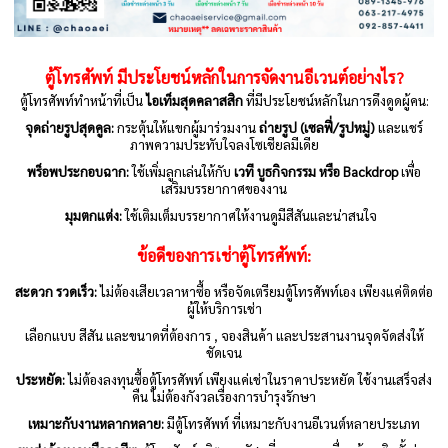
ตู้โทรศัพท์
มีประโยชน์หลักในการจัดงานอีเวนต์อย่างไร?
ตู้โทรศัพท์ทำหน้าที่เป็น
ไอเท็มสุดคลาสสิก
ที่มีประโยชน์หลักในการดึงดูดผู้คน:
จุดถ่ายรูปสุดคูล:
กระตุ้นให้แขกผู้มาร่วมงาน
ถ่ายรูป (เซลฟี่/รูปหมู่)
และแชร์
ภาพความประทับใจลงโซเชียลมีเดีย
พร็อพประกอบฉาก:
ใช้เพิ่มลูกเล่นให้กับ
เวที บูธกิจกรรม หรือ Backdrop
เพื่อ
เสริมบรรยากาศของงาน
มุมตกแต่ง:
ใช้เติมเต็มบรรยากาศให้งานดูมีสีสันและน่าสนใจ
ข้อดีของการเช่าตู้โทรศัพท์:
สะดวก รวดเร็ว:
ไม่ต้องเสียเวลาหาซื้อ หรือจัดเตรียมตู้โทรศัพท์เอง เพียงแค่ติดต่อ
ผู้ให้บริการเช่า
เลือกแบบ สีสัน และขนาดที่ต้องการ , จองสินค้า และประสานงานจุดจัดส่งให้
ชัดเจน
ประหยัด:
ไม่ต้องลงทุนซื้อตู้โทรศัพท์ เพียงแค่เช่าในราคาประหยัด ใช้งานเสร็จส่ง
คืน ไม่ต้องกังวลเรื่องการบำรุงรักษา
เหมาะกับงานหลากหลาย:
มีตู้โทรศัพท์ ที่เหมาะกับงานอีเวนต์หลายประเภท