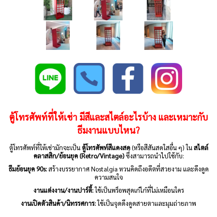
ตู้โทรศัพท์ที่ให้เช่า
มีสีและสไตล์อะไรบ้าง และเหมาะกับ
ธีมงานแบบไหน?
ตู้โทรศัพท์ที่ให้เช่ามักจะเป็น
ตู้โทรศัพท์สีแดงสด
(หรือสีสันสดใสอื่น ๆ) ใน
สไตล์
คลาสสิก/ย้อนยุค (Retro/Vintage)
ซึ่งสามารถนำไปใช้กับ:
ธีมย้อนยุค 90s:
สร้างบรรยากาศ Nostalgia หวนคิดถึงอดีตที่สวยงาม และดึงดูด
ความสนใจ
งานแต่งงาน/งานปาร์ตี้:
ใช้เป็นพร็อพสุดเก๋ไก๋ที่ไม่เหมือนใคร
งานเปิดตัวสินค้า/นิทรรศการ:
ใช้เป็นจุดดึงดูดสายตาและมุมถ่ายภาพ