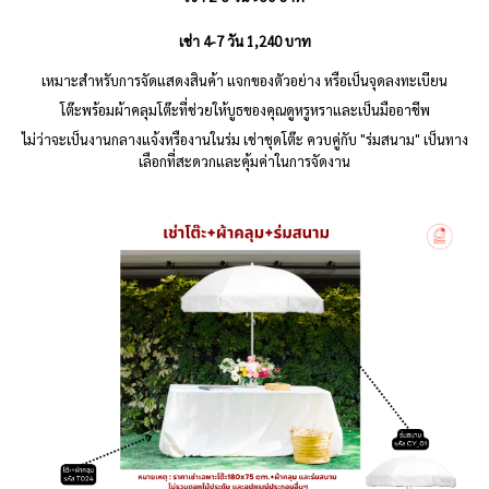
เช่า 4-7 วัน 1,240 บาท
เหมาะสำหรับการจัดแสดงสินค้า แจกของตัวอย่าง หรือเป็นจุดลงทะเบียน
โต๊ะพร้อมผ้าคลุมโต๊ะที่ช่วยให้บูธของคุณดูหรูหราและเป็นมืออาชีพ
ไม่ว่าจะเป็นงานกลางแจ้งหรืองานในร่ม เช่าชุดโต๊ะ ควบคู่กับ "ร่มสนาม" เป็นทาง
เลือกที่สะดวกและคุ้มค่าในการจัดงาน