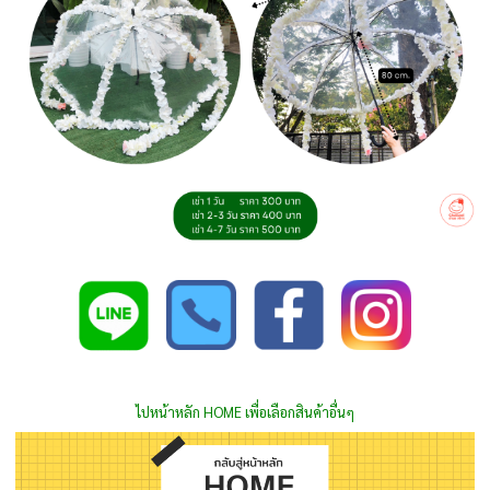
ไปหน้าหลัก HOME เพื่อเลือกสินค้าอื่นๆ