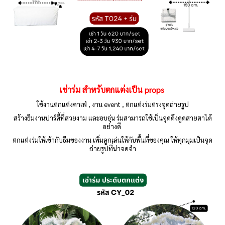
เช่าร่ม สำหรับตกแต่งเป็น props
ใช้งานตกแต่งคาเฟ่ , งาน event , ตกแต่งร่มตรงจุดถ่ายรูป
สร้างธีมงานปาร์ตี้ที่สวยงาม และอบอุ่น ร่มสามารถใช้เป็นจุดดึงดูดสายตาได้
อย่างดี
ตกแต่งร่มให้เข้ากับธีมของงาน เพิ่มลูกเล่นให้กับพื้นที่ของคุณ ให้ทุกมุมเป็นจุด
ถ่ายรูปที่น่าจดจำ