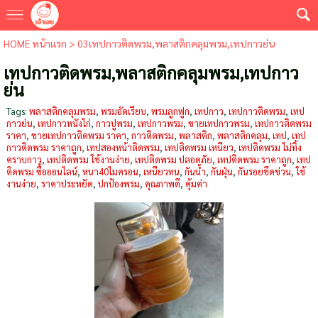
HOME หน้าแรก
>
03เทปกาวติดพรม,พลาสติกคลุมพรม,เทปกาวย่น
เทปกาวติดพรม,พลาสติกคลุมพรม,เทปกาว
ย่น
Tags:
พลาสติกคลุมพรม
,
พรมอัดเรียบ
,
พรมลูกฟูก
,
เทปกาว
,
เทปกาวติดพรม
,
เทป
กาวย่น
,
เทปกาวหนังไก่
,
กาวปูพรม
,
เทปกาวพรม
,
ขายเทปกาวพรม
,
เทปกาวติดพรม
ราคา
,
ขายเทปกาวติดพรม ราคา
,
กาวติดพรม
,
พลาสติก
,
พลาสติกคลุม
,
เทป
,
เทป
กาวติดพรม ราคาถูก
,
เทปสองหน้าติดพรม
,
เทปติดพรม เหนียว
,
เทปติดพรม ไม่ทิ้ง
คราบกาว
,
เทปติดพรม ใช้งานง่าย
,
เทปติดพรม ปลอดภัย
,
เทปติดพรม ราคาถูก
,
เทป
ติดพรม ซื้อออนไลน์
,
หนา40ไมครอน
,
เหนียวทน
,
กันน้ำ
,
กันฝุ่น
,
กันรอยขึดข่วน
,
ใช้
งานง่าย
,
ราคาประหยัด
,
ปกป้องพรม
,
คุณภาพดี
,
คุ้มค่า