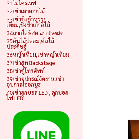
31ไมโครเวฟ
32เช่าเสาดอกไม้
33เช่าชิงช้าหวาย
เทียม,ชิงช้าเก้าอี้ไม้
34ฉากไลฟ์สด ฉากliveสด
35ต้นไม้ปลอม,ต้นไม้
ประดิษฐ์
36หญ้าเทียม,เช่าหญ้าเทียม
37เช่าสูท Backstage
38เช่าตู้โทรศัพท์
39เช่าอุปกรณ์จัดงาน,เช่า
อุปกรณ์ออกบูธ
40เช่าลูกบอล LED , ลูกบอล
ไฟ LED