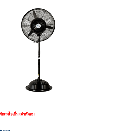
พัดลมไอเย็น เช่าพัดลม