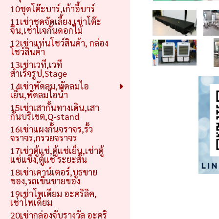
10ชุดโต๊ะบาร์,เก้าอี้บาร์
11เช่าชุดจัดเลี้ยง,เช่าโต๊ะ
จีน,เช่าแจกันดอกไม้
12เช่าแท่นโชว์สินค้า, กล่อง
โชว์สินค้า
13เช่าเวที,เวที
สำเร็จรูป,Stage
14เช่าพัดลม,พัดลมไอ
เย็น,พัดลมไอน้ำ
15เช่าเสากั้นทางเดิน,เสา
กั้นบริเขต,Q-stand
16เช่าแผงกั้นจราจร,รั้ว
จราจร,กรวยจราจร
17เช่าตู้แช่,ตู้แช่เย็น,เช่าตู้
แช่แข็ง,ตู้แช่ ระยะสั้น
18เช่าเคาน์เตอร์,บูธขาย
ของ,รถเข็นขายของ
19เช่าโพเดียม อะคริลิค,
เช่าโพเดียม
20เช่ากล่องจับรางวัล อะคริ