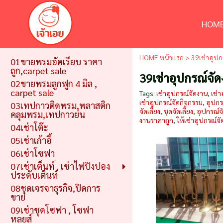
HOME
HOME หน้าแรก
>
39เช่าอุปก
01ขายพรมอัดเรียบ ราคา
ถูก,carpet sale
39เช่าอุปกรณ์จั
02ขายพรมลูกฟูก 4 มิล ,
carpet sale
Tags:
เช่าอุปกรณ์จัดงาน
,
เช่า
เช่าอุปกรณ์จัดกิจกรรม
,
อุปกร
03เทปกาวติดพรม,พลาสติก
จัดเลี้ยง
,
ชุดจัดเลี้ยง
,
อุปกรณ์จั
คลุมพรม,เทปกาวย่น
งานราคาถูก
,
ให้เช่าอุปกรณ์
04เช่าโต๊ะ
05เช่าเก้าอี้
06เช่าโซฟา
07เช่าเต็นท์ , เช่าไฟปิงปอง
ประดับเต็นท์
08ชุดเจรจาธุรกิจ,ปิดการ
ขาย
09เช่าชุดโซฟา , โซฟา
หลุยส์