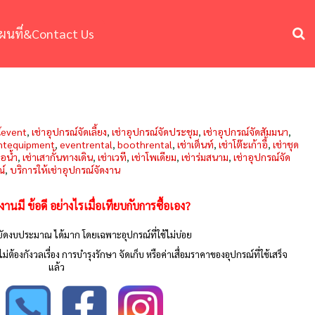
ผนที่&Contact Us
์event
,
เช่าอุปกรณ์จัดเลี้ยง
,
เช่าอุปกรณ์จัดประชุม
,
เช่าอุปกรณ์จัดสัมมนา
,
ntequipment
,
eventrental
,
boothrental
,
เช่าเต็นท์
,
เช่าโต๊ะเก้าอี้
,
เช่าชุด
ไอน้ำ
,
เช่าเสากั้นทางเดิน
,
เช่าเวที
,
เช่าโพเดียม
,
เช่าร่มสนาม
,
เช่าอุปกรณ์จัด
ณ์
,
บริการให้เช่าอุปกรณ์จัดงาน
งานมี ข้อดี อย่างไรเมื่อเทียบกับการซื้อเอง?
ยัดงบประมาณ ได้มาก โดยเฉพาะอุปกรณ์ที่ใช้ไม่บ่อย
้องกังวลเรื่อง การบำรุงรักษา จัดเก็บ หรือค่าเสื่อมราคาของอุปกรณ์ที่ใช้เสร็จ
แล้ว