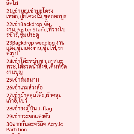
ลิคใส
21เช่าบูธ,เช่าบูธโครง
เหล็ก,บูธโครงไม้,ชุดออกบูธ
22เช่าBackdrop_จัด
งาน,Poster Stand,ที่วางโบ
รชัวร์,ซุ้มประตู
23Backdrop wedding งาน
แต่ง,ซุ้มแต่งงาน,ซุ้มไฟ,ขา
ตั้งรูป
24เช่าโต๊ะหมู่บูชา,อาสนะ
พระ,โต๊ะรดน้ำสังข์,เต็นท์จัด
งานบุญ
25เช่าร่มสนาม
26เช่าเกมส์วงล้อ
27เช่าผ้าคลุมโต๊ะ,ผ้าคลุม
เก้าอี้,โบว์
28เช่าธงญี่ปุ่น J-flag
29เช่ากระจกแต่งตัว
30ฉากกั้นอะคริลิค Acrylic
Partition