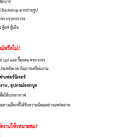
โต๊ะบาร์
ม้ Backdrop ฉากถ่ายรูป
ราจร กรวยจราจร
้แช่ ตู้เย็น
รณ์หรือไม่?
(Set up) และ รื้อถอน ครบวงจร
และประหยัดเวลาในการเตรียมงาน
ช่าเฟอร์นิเจอร์
ัดงาน , อุปกรณ์ออกบูธ
เพื่อให้บรรยากาศ
็นทางเลือกที่ได้รับความนิยมอย่างแพร่หลาย 
จัดงานให้เหมาะสม?