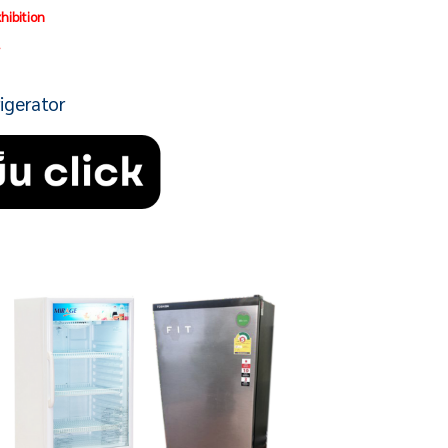
hibition
น
igerator