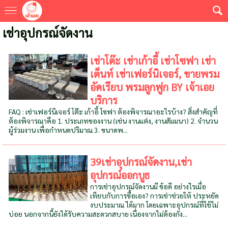
เช่าอุปกรณ์จัดงาน
เช่าโต๊ะ เช่าเก้าอี้ เช่าโซฟา เช่า
เต็นท์ เช่าเฟอร์นิเจอร์, ขายพรม
อัดเรียบ พรมลูกฟูก BY เจ้าเอย
บริการ
FAQ : เช่าเฟอร์นิเจอร์ โต๊ะ เก้าอี้ โซฟา ต้องพิจารณาอะไรบ้าง? สิ่งสำคัญที่
ต้องพิจารณาคือ 1. ประเภทของงาน (เช่น งานแต่ง, งานสัมมนา) 2. จำนวน
ผู้ร่วมงาน เพื่อกำหนดปริมาณ 3. ขนาดพ...
39เช่าอุปกรณ์จัดงาน,เช่า
อุปกรณ์ออกบูธ
การเช่าอุปกรณ์จัดงานมี ข้อดี อย่างไรเมื่อ
เทียบกับการซื้อเอง? การเช่าช่วยให้ ประหยัด
งบประมาณ ได้มาก โดยเฉพาะอุปกรณ์ที่ใช้ไม่
บ่อย นอกจากนี้ยังได้รับความสะดวกสบาย เนื่องจากไม่ต้องกัง...