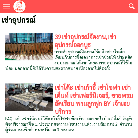
เช่าอุปกรณ์
39เช่าอุปกรณ์จัดงาน,เช่า
อุปกรณ์ออกบูธ
การเช่าอุปกรณ์จัดงานมี ข้อดี อย่างไรเมื่อ
เทียบกับการซื้อเอง? การเช่าช่วยให้ ประหยัด
งบประมาณ ได้มาก โดยเฉพาะอุปกรณ์ที่ใช้ไม่
บ่อย นอกจากนี้ยังได้รับความสะดวกสบาย เนื่องจากไม่ต้องกัง...
เช่าโต๊ะ เช่าเก้าอี้ เช่าโซฟา เช่า
เต็นท์ เช่าเฟอร์นิเจอร์, ขายพรม
อัดเรียบ พรมลูกฟูก BY เจ้าเอย
บริการ
FAQ : เช่าเฟอร์นิเจอร์ โต๊ะ เก้าอี้ โซฟา ต้องพิจารณาอะไรบ้าง? สิ่งสำคัญที่
ต้องพิจารณาคือ 1. ประเภทของงาน (เช่น งานแต่ง, งานสัมมนา) 2. จำนวน
ผู้ร่วมงาน เพื่อกำหนดปริมาณ 3. ขนาดพ...