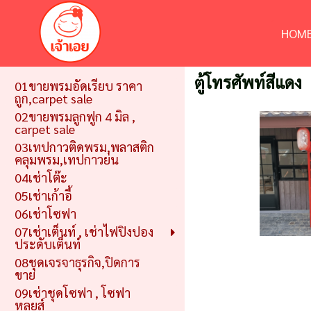
HOME
ตู้โทรศัพท์สีแดง
01ขายพรมอัดเรียบ ราคา
ถูก,carpet sale
02ขายพรมลูกฟูก 4 มิล ,
carpet sale
03เทปกาวติดพรม,พลาสติก
คลุมพรม,เทปกาวย่น
04เช่าโต๊ะ
05เช่าเก้าอี้
06เช่าโซฟา
07เช่าเต็นท์ , เช่าไฟปิงปอง
ประดับเต็นท์
08ชุดเจรจาธุรกิจ,ปิดการ
ขาย
09เช่าชุดโซฟา , โซฟา
หลุยส์