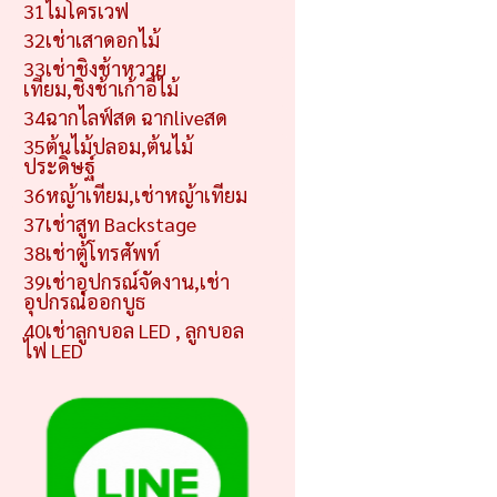
31ไมโครเวฟ
32เช่าเสาดอกไม้
33เช่าชิงช้าหวาย
เทียม,ชิงช้าเก้าอี้ไม้
34ฉากไลฟ์สด ฉากliveสด
35ต้นไม้ปลอม,ต้นไม้
ประดิษฐ์
36หญ้าเทียม,เช่าหญ้าเทียม
37เช่าสูท Backstage
38เช่าตู้โทรศัพท์
39เช่าอุปกรณ์จัดงาน,เช่า
อุปกรณ์ออกบูธ
40เช่าลูกบอล LED , ลูกบอล
ไฟ LED