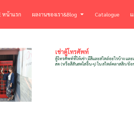
 หน้าแรก
ผลงานของเรา&Blog
Catalogue
แ
เช่าตู้โทรศัพท์
ตู้โทรศัพท์ที่ให้เช่า มีสีและสไตล์อะไรบ้าง แล
สด (หรือสีสันสดใสอื่น ๆ) ใน สไตล์คลาสสิก/ย้อ