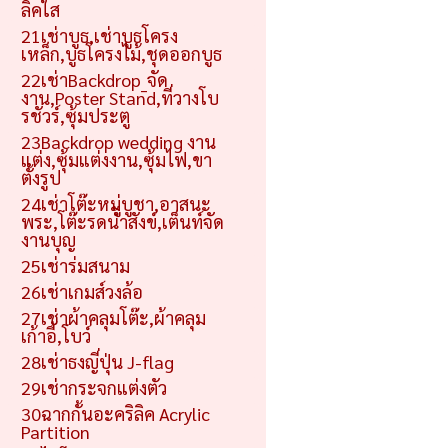
ลิคใส
21เช่าบูธ,เช่าบูธโครง
เหล็ก,บูธโครงไม้,ชุดออกบูธ
22เช่าBackdrop_จัด
งาน,Poster Stand,ที่วางโบ
รชัวร์,ซุ้มประตู
23Backdrop wedding งาน
แต่ง,ซุ้มแต่งงาน,ซุ้มไฟ,ขา
ตั้งรูป
24เช่าโต๊ะหมู่บูชา,อาสนะ
พระ,โต๊ะรดน้ำสังข์,เต็นท์จัด
งานบุญ
25เช่าร่มสนาม
26เช่าเกมส์วงล้อ
27เช่าผ้าคลุมโต๊ะ,ผ้าคลุม
เก้าอี้,โบว์
28เช่าธงญี่ปุ่น J-flag
29เช่ากระจกแต่งตัว
30ฉากกั้นอะคริลิค Acrylic
Partition