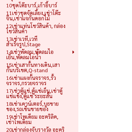
10ชุดโต๊ะบาร์,เก้าอี้บาร์
11เช่าชุดจัดเลี้ยง,เช่าโต๊ะ
จีน,เช่าแจกันดอกไม้
12เช่าแท่นโชว์สินค้า, กล่อง
โชว์สินค้า
13เช่าเวที,เวที
สำเร็จรูป,Stage
14เช่าพัดลม,พัดลมไอ
เย็น,พัดลมไอน้ำ
15เช่าเสากั้นทางเดิน,เสา
กั้นบริเขต,Q-stand
16เช่าแผงกั้นจราจร,รั้ว
จราจร,กรวยจราจร
17เช่าตู้แช่,ตู้แช่เย็น,เช่าตู้
แช่แข็ง,ตู้แช่ ระยะสั้น
18เช่าเคาน์เตอร์,บูธขาย
ของ,รถเข็นขายของ
19เช่าโพเดียม อะคริลิค,
เช่าโพเดียม
20เช่ากล่องจับรางวัล อะคริ