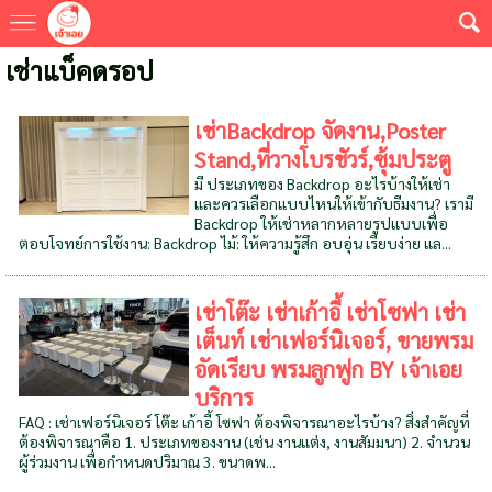
เช่าแบ็คดรอป
เช่าBackdrop จัดงาน,Poster
Stand,ที่วางโบรชัวร์,ซุ้มประตู
มี ประเภทของ Backdrop อะไรบ้างให้เช่า
และควรเลือกแบบไหนให้เข้ากับธีมงาน? เรามี
Backdrop ให้เช่าหลากหลายรูปแบบเพื่อ
ตอบโจทย์การใช้งาน: Backdrop ไม้: ให้ความรู้สึก อบอุ่น เรียบง่าย แล...
เช่าโต๊ะ เช่าเก้าอี้ เช่าโซฟา เช่า
เต็นท์ เช่าเฟอร์นิเจอร์, ขายพรม
อัดเรียบ พรมลูกฟูก BY เจ้าเอย
บริการ
FAQ : เช่าเฟอร์นิเจอร์ โต๊ะ เก้าอี้ โซฟา ต้องพิจารณาอะไรบ้าง? สิ่งสำคัญที่
ต้องพิจารณาคือ 1. ประเภทของงาน (เช่น งานแต่ง, งานสัมมนา) 2. จำนวน
ผู้ร่วมงาน เพื่อกำหนดปริมาณ 3. ขนาดพ...