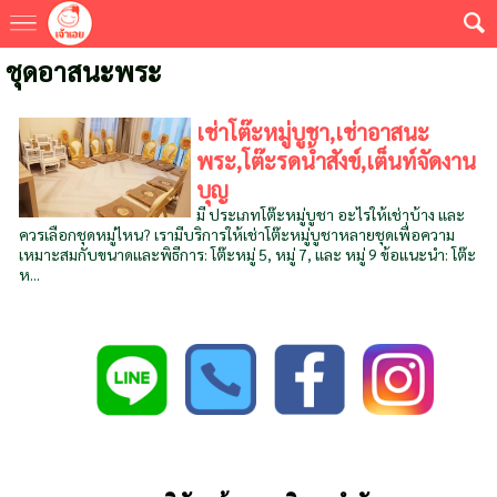
ชุดอาสนะพระ
เช่าโต๊ะหมู่บูชา,เช่าอาสนะ
พระ,โต๊ะรดน้ำสังข์,เต็นท์จัดงาน
บุญ
มี ประเภทโต๊ะหมู่บูชา อะไรให้เช่าบ้าง และ
ควรเลือกชุดหมู่ไหน? เรามีบริการให้เช่าโต๊ะหมู่บูชาหลายชุดเพื่อความ
เหมาะสมกับขนาดและพิธีการ: โต๊ะหมู่ 5, หมู่ 7, และ หมู่ 9 ข้อแนะนำ: โต๊ะ
ห...