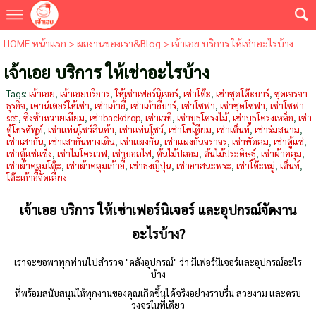
HOME หน้าแรก
>
ผลงานของเรา&Blog
>
เจ้าเอย บริการ ให้เช่าอะไรบ้าง
เจ้าเอย บริการ ให้เช่าอะไรบ้าง
Tags:
เจ้าเอย
,
เจ้าเอยบริการ
,
ให้เช่าเฟอร์นิเจอร์
,
เช่าโต๊ะ
,
เช่าชุดโต๊ะบาร์
,
ชุดเจรจา
ธุรกิจ
,
เคาน์เตอร์ให้เช่า
,
เช่าเก้าอี้
,
เช่าเก้าอี้บาร์
,
เช่าโซฟา
,
เช่าชุดโซฟา
,
เช่าโซฟา
set
,
ชิงช้าหวายเทียม
,
เช่าbackdrop
,
เช่าเวที
,
เช่าบูธโครงไม้
,
เช่าบูธโครงเหล็ก
,
เช่า
ตู้โทรศัพท์
,
เช่าแท่นโชว์สินค้า
,
เช่าแท่นโชว์
,
เช่าโพเดียม
,
เช่าเต็นท์
,
เช่าร่มสนาม
,
เช่าเสากั้น
,
เช่าเสากั้นทางเดิน
,
เช่าแผงกั้น
,
เช่าแผงกั้นจราจร
,
เช่าพัดลม
,
เช่าตู้แช่
,
เช่าตู้แช่แข็ง
,
เช่าไมโครเวฟ
,
เช่าบอลไฟ
,
ต้นไม้ปลอม
,
ต้นไม้ประดิษฐ์
,
เช่าผ้าคลุม
,
เช่าผ้าคลุมโต๊ะ
,
เช่าผ้าคลุมเก้าอี้
,
เช่าธงญี่ปุ่น
,
เช่าอาสนะพระ
,
เช่าโต๊ะหมู่
,
เต็นท์
,
โต๊ะเก้าอี้จัดเลี้ยง
เจ้าเอย บริการ ให้เช่าเฟอร์นิเจอร์ และอุปกรณ์จัดงาน
อะไรบ้าง?
เราจะขอพาทุกท่านไปสำรวจ "คลังอุปกรณ์" ว่า มีเฟอร์นิเจอร์และอุปกรณ์อะไร
บ้าง
ที่พร้อมสนับสนุนให้ทุกงานของคุณเกิดขึ้นได้จริงอย่างราบรื่น สวยงาม และครบ
วงจรในที่เดียว