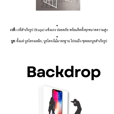
เวที:
เวทีสำเร็จรูป (Stage) แข็งแรง ปลอดภัย พร้อมติดตั้งทุกขนาดความสูง
บูธ:
ตั้งแต่ บูธโครงเหล็ก, บูธโครงไม้มาตรฐาน ไปจนถึง ชุดออกบูธสำเร็จรูป