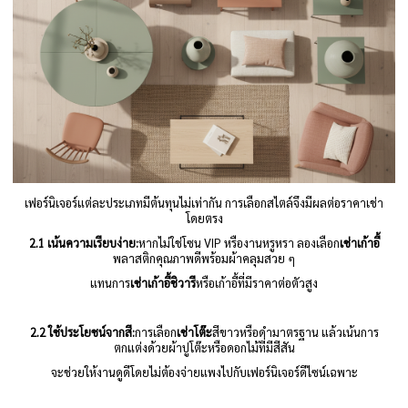
เฟอร์นิเจอร์แต่ละประเภทมีต้นทุนไม่เท่ากัน การเลือกสไตล์จึงมีผลต่อราคาเช่า
โดยตรง
2.1 เน้นความเรียบง่าย:
หากไม่ใช่โซน VIP หรืองานหรูหรา
ลองเลือก
เช่าเก้าอี้
พลาสติกคุณภาพดีพร้อมผ้าคลุมสวย ๆ
แทนการ
เช่าเก้าอี้ชิวารี
หรือเก้าอี้ที่มีราคาต่อตัวสูง
2.2 ใช้ประโยชน์จากสี:
การเลือก
เช่าโต๊ะ
สีขาวหรือดำมาตรฐาน แล้วเน้นการ
ตกแต่งด้วยผ้าปูโต๊ะหรือดอกไม้ที่มีสีสัน
จะช่วยให้งานดูดีโดยไม่ต้องจ่ายแพงไปกับเฟอร์นิเจอร์ดีไซน์เฉพาะ