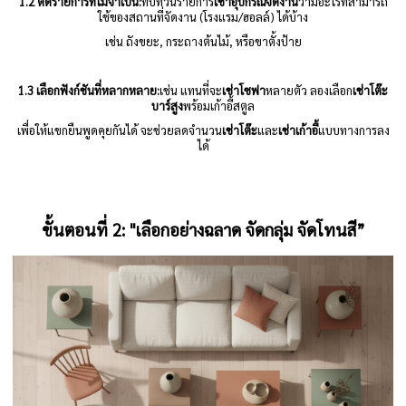
1.2 ตัดรายการที่ไม่จำเป็น:
ทบทวนรายการ
เช่าอุปกรณ์จัดงาน
ว่ามีอะไรที่สามารถ
ใช้ของสถานที่จัดงาน (โรงแรม/ฮอลล์) ได้บ้าง
เช่น ถังขยะ, กระถางต้นไม้, หรือขาตั้งป้าย
1.3
เลือกฟังก์ชันที่หลากหลาย:
เช่น แทนที่จะ
เช่าโซฟา
หลายตัว ลองเลือก
เช่าโต๊ะ
บาร์สูง
พร้อมเก้าอี้สตูล
เพื่อให้แขกยืนพูดคุยกันได้ จะช่วยลดจำนวน
เช่าโต๊ะ
และ
เช่าเก้าอี้
แบบทางการลง
ได้
ขั้นตอนที่
2: "
เลือกอย่างฉลาด จัดกลุ่ม จัดโทนสี”