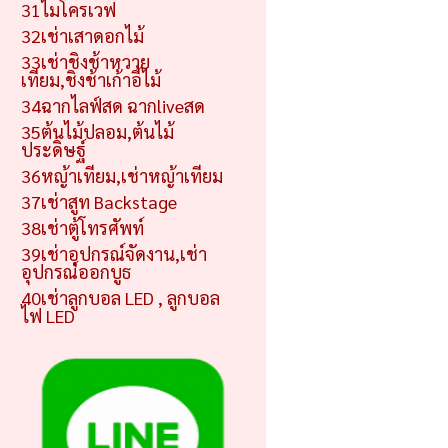
31ไมโครเวฟ
32เช่าเสาดอกไม้
33เช่าชิงช้าหวาย
เทียม,ชิงช้าเก้าอี้ไม้
34ฉากไลฟ์สด ฉากliveสด
35ต้นไม้ปลอม,ต้นไม้
ประดิษฐ์
36หญ้าเทียม,เช่าหญ้าเทียม
37เช่าสูท Backstage
38เช่าตู้โทรศัพท์
39เช่าอุปกรณ์จัดงาน,เช่า
อุปกรณ์ออกบูธ
40เช่าลูกบอล LED , ลูกบอล
ไฟ LED