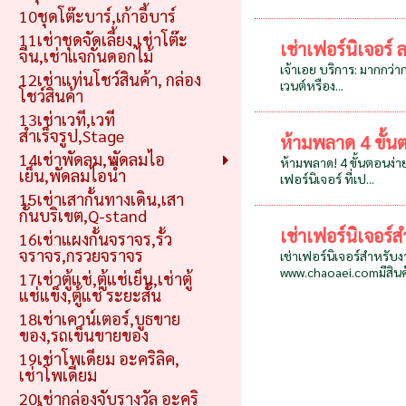
10ชุดโต๊ะบาร์,เก้าอี้บาร์
11เช่าชุดจัดเลี้ยง,เช่าโต๊ะ
เช่าเฟอร์นิเจอร์
จีน,เช่าแจกันดอกไม้
เจ้าเอย บริการ: มากกว่า
12เช่าแท่นโชว์สินค้า, กล่อง
เวนต์หรือง...
โชว์สินค้า
13เช่าเวที,เวที
สำเร็จรูป,Stage
ห้ามพลาด 4 ขั้น
14เช่าพัดลม,พัดลมไอ
ห้ามพลาด! 4 ขั้นตอนง่าย
เย็น,พัดลมไอน้ำ
เฟอร์นิเจอร์ ที่เป...
15เช่าเสากั้นทางเดิน,เสา
กั้นบริเขต,Q-stand
เช่าเฟอร์นิเจอร
16เช่าแผงกั้นจราจร,รั้ว
จราจร,กรวยจราจร
เช่าเฟอร์นิเจอร์สำหรับง
www.chaoaei.comมีสินค้
17เช่าตู้แช่,ตู้แช่เย็น,เช่าตู้
แช่แข็ง,ตู้แช่ ระยะสั้น
18เช่าเคาน์เตอร์,บูธขาย
ของ,รถเข็นขายของ
19เช่าโพเดียม อะคริลิค,
เช่าโพเดียม
20เช่ากล่องจับรางวัล อะคริ