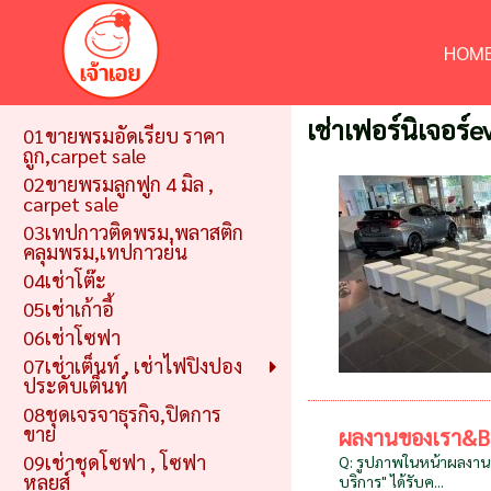
HOME
เช่าเฟอร์นิเจอร์
01ขายพรมอัดเรียบ ราคา
ถูก,carpet sale
02ขายพรมลูกฟูก 4 มิล ,
carpet sale
03เทปกาวติดพรม,พลาสติก
คลุมพรม,เทปกาวย่น
04เช่าโต๊ะ
05เช่าเก้าอี้
06เช่าโซฟา
07เช่าเต็นท์ , เช่าไฟปิงปอง
ประดับเต็นท์
08ชุดเจรจาธุรกิจ,ปิดการ
ขาย
ผลงานของเรา&B
09เช่าชุดโซฟา , โซฟา
Q: รูปภาพในหน้าผลงานทั้
หลุยส์
บริการ" ได้รับค...