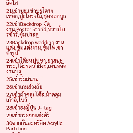
ลิคใส
21เช่าบูธ,เช่าบูธโครง
เหล็ก,บูธโครงไม้,ชุดออกบูธ
22เช่าBackdrop_จัด
งาน,Poster Stand,ที่วางโบ
รชัวร์,ซุ้มประตู
23Backdrop wedding งาน
แต่ง,ซุ้มแต่งงาน,ซุ้มไฟ,ขา
ตั้งรูป
24เช่าโต๊ะหมู่บูชา,อาสนะ
พระ,โต๊ะรดน้ำสังข์,เต็นท์จัด
งานบุญ
25เช่าร่มสนาม
26เช่าเกมส์วงล้อ
27เช่าผ้าคลุมโต๊ะ,ผ้าคลุม
เก้าอี้,โบว์
28เช่าธงญี่ปุ่น J-flag
29เช่ากระจกแต่งตัว
30ฉากกั้นอะคริลิค Acrylic
Partition