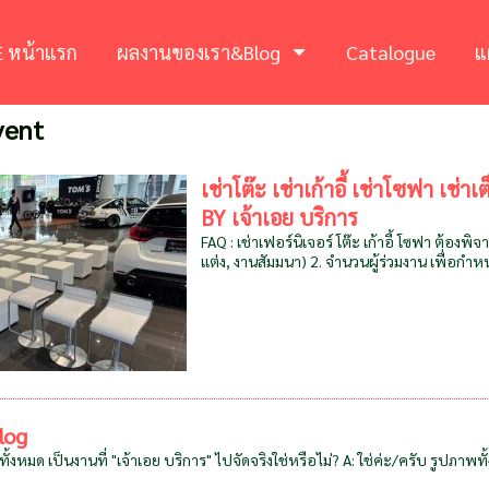
 หน้าแรก
ผลงานของเรา&Blog
Catalogue
แ
event
เช่าโต๊ะ เช่าเก้าอี้ เช่าโซฟา เช่
BY เจ้าเอย บริการ
FAQ : เช่าเฟอร์นิเจอร์ โต๊ะ เก้าอี้ โซฟา ต้อง
แต่ง, งานสัมมนา) 2. จำนวนผู้ร่วมงาน เพื่อกำ
log
งหมด เป็นงานที่ "เจ้าเอย บริการ" ไปจัดจริงใช่หรือไม่? A: ใช่ค่ะ/ครับ รูปภา