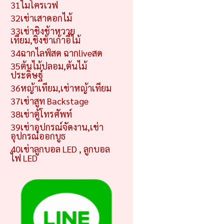
31ไมโครเวฟ
32เช่าเสาดอกไม้
33เช่าชิงช้าหวาย
เทียม,ชิงช้าเก้าอี้ไม้
34ฉากไลฟ์สด ฉากliveสด
35ต้นไม้ปลอม,ต้นไม้
ประดิษฐ์
36หญ้าเทียม,เช่าหญ้าเทียม
37เช่าสูท Backstage
38เช่าตู้โทรศัพท์
39เช่าอุปกรณ์จัดงาน,เช่า
อุปกรณ์ออกบูธ
40เช่าลูกบอล LED , ลูกบอล
ไฟ LED