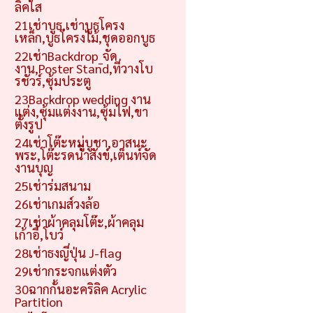
ลิคใส
21เช่าบูธ,เช่าบูธโครง
เหล็ก,บูธโครงไม้,ชุดออกบูธ
22เช่าBackdrop_จัด
งาน,Poster Stand,ที่วางโบ
รชัวร์,ซุ้มประตู
23Backdrop wedding งาน
แต่ง,ซุ้มแต่งงาน,ซุ้มไฟ,ขา
ตั้งรูป
24เช่าโต๊ะหมู่บูชา,อาสนะ
พระ,โต๊ะรดน้ำสังข์,เต็นท์จัด
งานบุญ
25เช่าร่มสนาม
26เช่าเกมส์วงล้อ
27เช่าผ้าคลุมโต๊ะ,ผ้าคลุม
เก้าอี้,โบว์
28เช่าธงญี่ปุ่น J-flag
29เช่ากระจกแต่งตัว
30ฉากกั้นอะคริลิค Acrylic
Partition