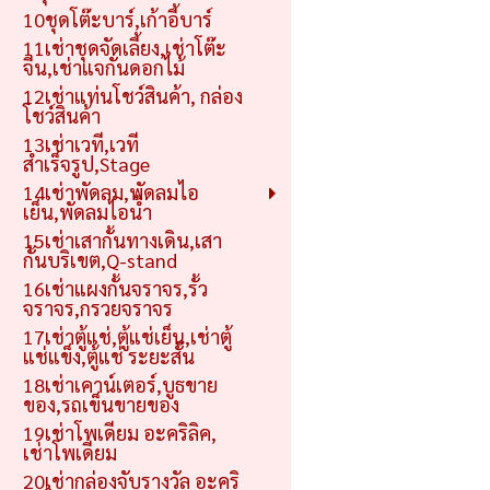
10ชุดโต๊ะบาร์,เก้าอี้บาร์
11เช่าชุดจัดเลี้ยง,เช่าโต๊ะ
จีน,เช่าแจกันดอกไม้
12เช่าแท่นโชว์สินค้า, กล่อง
โชว์สินค้า
13เช่าเวที,เวที
สำเร็จรูป,Stage
14เช่าพัดลม,พัดลมไอ
เย็น,พัดลมไอน้ำ
15เช่าเสากั้นทางเดิน,เสา
กั้นบริเขต,Q-stand
16เช่าแผงกั้นจราจร,รั้ว
จราจร,กรวยจราจร
17เช่าตู้แช่,ตู้แช่เย็น,เช่าตู้
แช่แข็ง,ตู้แช่ ระยะสั้น
18เช่าเคาน์เตอร์,บูธขาย
ของ,รถเข็นขายของ
19เช่าโพเดียม อะคริลิค,
เช่าโพเดียม
20เช่ากล่องจับรางวัล อะคริ