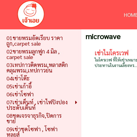
HOME
microwave
01ขายพรมอัดเรียบ ราคา
ถูก,carpet sale
02ขายพรมลูกฟูก 4 มิล ,
เช่าไมโครเวฟ
carpet sale
ไมโครเวฟ ที่ให้เช่าเหม
03เทปกาวติดพรม,พลาสติก
ประทานในงานเลี้ยงหร...
คลุมพรม,เทปกาวย่น
04เช่าโต๊ะ
05เช่าเก้าอี้
06เช่าโซฟา
07เช่าเต็นท์ , เช่าไฟปิงปอง
ประดับเต็นท์
08ชุดเจรจาธุรกิจ,ปิดการ
ขาย
09เช่าชุดโซฟา , โซฟา
หลุยส์