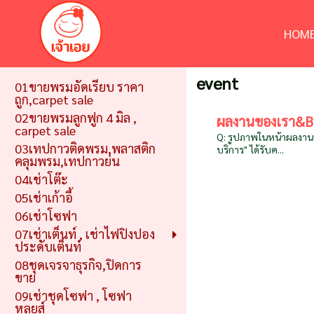
HOME
event
01ขายพรมอัดเรียบ ราคา
ถูก,carpet sale
02ขายพรมลูกฟูก 4 มิล ,
ผลงานของเรา&B
carpet sale
Q: รูปภาพในหน้าผลงานทั้
03เทปกาวติดพรม,พลาสติก
บริการ" ได้รับค...
คลุมพรม,เทปกาวย่น
04เช่าโต๊ะ
05เช่าเก้าอี้
06เช่าโซฟา
07เช่าเต็นท์ , เช่าไฟปิงปอง
ประดับเต็นท์
08ชุดเจรจาธุรกิจ,ปิดการ
ขาย
09เช่าชุดโซฟา , โซฟา
หลุยส์