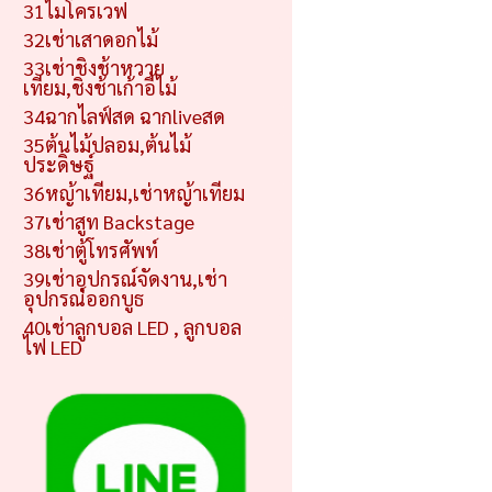
31ไมโครเวฟ
32เช่าเสาดอกไม้
33เช่าชิงช้าหวาย
เทียม,ชิงช้าเก้าอี้ไม้
34ฉากไลฟ์สด ฉากliveสด
35ต้นไม้ปลอม,ต้นไม้
ประดิษฐ์
36หญ้าเทียม,เช่าหญ้าเทียม
37เช่าสูท Backstage
38เช่าตู้โทรศัพท์
39เช่าอุปกรณ์จัดงาน,เช่า
อุปกรณ์ออกบูธ
40เช่าลูกบอล LED , ลูกบอล
ไฟ LED