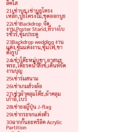
ลิคใส
21เช่าบูธ,เช่าบูธโครง
เหล็ก,บูธโครงไม้,ชุดออกบูธ
22เช่าBackdrop_จัด
งาน,Poster Stand,ที่วางโบ
รชัวร์,ซุ้มประตู
23Backdrop wedding งาน
แต่ง,ซุ้มแต่งงาน,ซุ้มไฟ,ขา
ตั้งรูป
24เช่าโต๊ะหมู่บูชา,อาสนะ
พระ,โต๊ะรดน้ำสังข์,เต็นท์จัด
งานบุญ
25เช่าร่มสนาม
26เช่าเกมส์วงล้อ
27เช่าผ้าคลุมโต๊ะ,ผ้าคลุม
เก้าอี้,โบว์
28เช่าธงญี่ปุ่น J-flag
29เช่ากระจกแต่งตัว
30ฉากกั้นอะคริลิค Acrylic
Partition