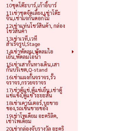
10ชุดโต๊ะบาร์,เก้าอี้บาร์
11เช่าชุดจัดเลี้ยง,เช่าโต๊ะ
จีน,เช่าแจกันดอกไม้
12เช่าแท่นโชว์สินค้า, กล่อง
โชว์สินค้า
13เช่าเวที,เวที
สำเร็จรูป,Stage
14เช่าพัดลม,พัดลมไอ
เย็น,พัดลมไอน้ำ
15เช่าเสากั้นทางเดิน,เสา
กั้นบริเขต,Q-stand
16เช่าแผงกั้นจราจร,รั้ว
จราจร,กรวยจราจร
17เช่าตู้แช่,ตู้แช่เย็น,เช่าตู้
แช่แข็ง,ตู้แช่ ระยะสั้น
18เช่าเคาน์เตอร์,บูธขาย
ของ,รถเข็นขายของ
19เช่าโพเดียม อะคริลิค,
เช่าโพเดียม
20เช่ากล่องจับรางวัล อะคริ