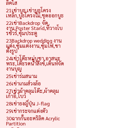
ลิคใส
21เช่าบูธ,เช่าบูธโครง
เหล็ก,บูธโครงไม้,ชุดออกบูธ
22เช่าBackdrop_จัด
งาน,Poster Stand,ที่วางโบ
รชัวร์,ซุ้มประตู
23Backdrop wedding งาน
แต่ง,ซุ้มแต่งงาน,ซุ้มไฟ,ขา
ตั้งรูป
24เช่าโต๊ะหมู่บูชา,อาสนะ
พระ,โต๊ะรดน้ำสังข์,เต็นท์จัด
งานบุญ
25เช่าร่มสนาม
26เช่าเกมส์วงล้อ
27เช่าผ้าคลุมโต๊ะ,ผ้าคลุม
เก้าอี้,โบว์
28เช่าธงญี่ปุ่น J-flag
29เช่ากระจกแต่งตัว
30ฉากกั้นอะคริลิค Acrylic
Partition