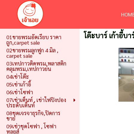
HOME
โต๊ะบาร์ เก้าอี้บาร
01ขายพรมอัดเรียบ ราคา
ถูก,carpet sale
02ขายพรมลูกฟูก 4 มิล ,
carpet sale
03เทปกาวติดพรม,พลาสติก
คลุมพรม,เทปกาวย่น
04เช่าโต๊ะ
05เช่าเก้าอี้
06เช่าโซฟา
07เช่าเต็นท์ , เช่าไฟปิงปอง
ประดับเต็นท์
08ชุดเจรจาธุรกิจ,ปิดการ
ขาย
09เช่าชุดโซฟา , โซฟา
หลุยส์