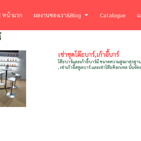
 หน้าแรก
ผลงานของเรา&Blog
Catalogue
แ
์
เช่าชุดโต๊ะบาร์,เก้าอี้บาร์
โต๊ะบาร์และเก้าอี้บาร์มี ขนาดความสูงมาตรฐาน เท่
, เช่าเก้าอี้สตูลบาร์ และเช่าโต๊ะค็อกเทล นั้นจัดอย