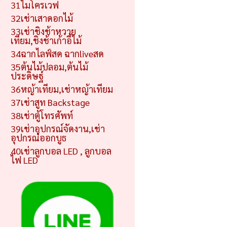
31ไมโครเวฟ
32เช่าเสาดอกไม้
33เช่าชิงช้าหวาย
เทียม,ชิงช้าเก้าอี้ไม้
34ฉากไลฟ์สด ฉากliveสด
35ต้นไม้ปลอม,ต้นไม้
ประดิษฐ์
36หญ้าเทียม,เช่าหญ้าเทียม
37เช่าสูท Backstage
38เช่าตู้โทรศัพท์
39เช่าอุปกรณ์จัดงาน,เช่า
อุปกรณ์ออกบูธ
40เช่าลูกบอล LED , ลูกบอล
ไฟ LED