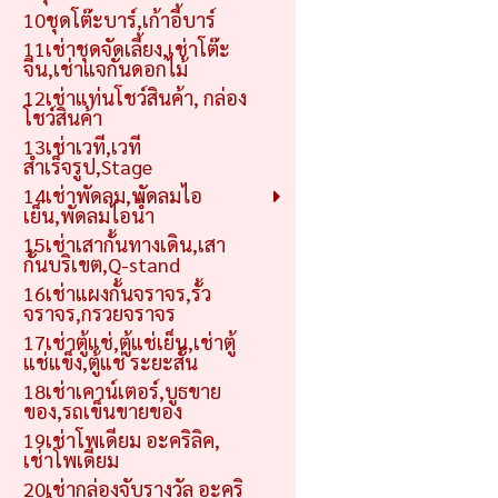
10ชุดโต๊ะบาร์,เก้าอี้บาร์
11เช่าชุดจัดเลี้ยง,เช่าโต๊ะ
จีน,เช่าแจกันดอกไม้
12เช่าแท่นโชว์สินค้า, กล่อง
โชว์สินค้า
13เช่าเวที,เวที
สำเร็จรูป,Stage
14เช่าพัดลม,พัดลมไอ
เย็น,พัดลมไอน้ำ
15เช่าเสากั้นทางเดิน,เสา
กั้นบริเขต,Q-stand
16เช่าแผงกั้นจราจร,รั้ว
จราจร,กรวยจราจร
17เช่าตู้แช่,ตู้แช่เย็น,เช่าตู้
แช่แข็ง,ตู้แช่ ระยะสั้น
18เช่าเคาน์เตอร์,บูธขาย
ของ,รถเข็นขายของ
19เช่าโพเดียม อะคริลิค,
เช่าโพเดียม
20เช่ากล่องจับรางวัล อะคริ