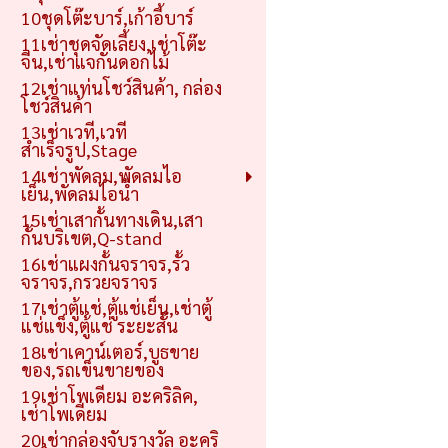
10ชุดโต๊ะบาร์,เก้าอี้บาร์
11เช่าชุดจัดเลี้ยง,เช่าโต๊ะ
จีน,เช่าแจกันดอกไม้
12เช่าแท่นโชว์สินค้า, กล่อง
โชว์สินค้า
13เช่าเวที,เวที
สำเร็จรูป,Stage
14เช่าพัดลม,พัดลมไอ
เย็น,พัดลมไอน้ำ
15เช่าเสากั้นทางเดิน,เสา
กั้นบริเขต,Q-stand
16เช่าแผงกั้นจราจร,รั้ว
จราจร,กรวยจราจร
17เช่าตู้แช่,ตู้แช่เย็น,เช่าตู้
แช่แข็ง,ตู้แช่ ระยะสั้น
18เช่าเคาน์เตอร์,บูธขาย
ของ,รถเข็นขายของ
19เช่าโพเดียม อะคริลิค,
เช่าโพเดียม
20เช่ากล่องจับรางวัล อะคริ