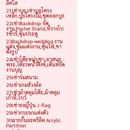
ลิคใส
21เช่าบูธ,เช่าบูธโครง
เหล็ก,บูธโครงไม้,ชุดออกบูธ
22เช่าBackdrop_จัด
งาน,Poster Stand,ที่วางโบ
รชัวร์,ซุ้มประตู
23Backdrop wedding งาน
แต่ง,ซุ้มแต่งงาน,ซุ้มไฟ,ขา
ตั้งรูป
24เช่าโต๊ะหมู่บูชา,อาสนะ
พระ,โต๊ะรดน้ำสังข์,เต็นท์จัด
งานบุญ
25เช่าร่มสนาม
26เช่าเกมส์วงล้อ
27เช่าผ้าคลุมโต๊ะ,ผ้าคลุม
เก้าอี้,โบว์
28เช่าธงญี่ปุ่น J-flag
29เช่ากระจกแต่งตัว
30ฉากกั้นอะคริลิค Acrylic
Partition