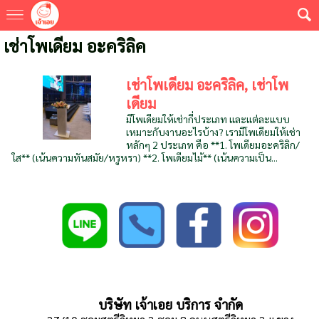
เช่าโพเดียม อะคริลิค
เช่าโพเดียม อะคริลิค, เช่าโพ
เดียม
มีโพเดียมให้เช่ากี่ประเภท และแต่ละแบบ
เหมาะกับงานอะไรบ้าง? เรามีโพเดียมให้เช่า
หลักๆ 2 ประเภท คือ **1. โพเดียมอะคริลิก/
ใส** (เน้นความทันสมัย/หรูหรา) **2. โพเดียมไม้** (เน้นความเป็น...
บริษัท เจ้าเอย บริการ จำกัด