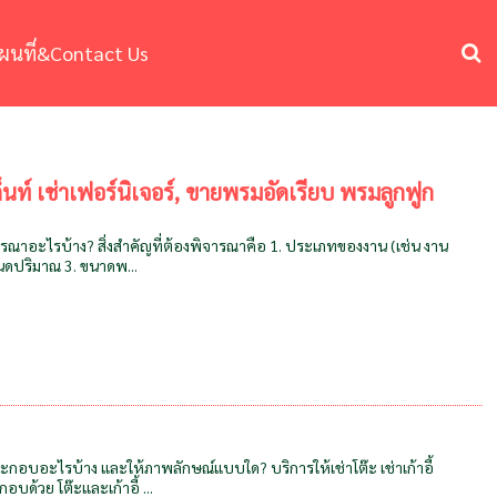
ผนที่&Contact Us
าเต็นท์ เช่าเฟอร์นิเจอร์, ขายพรมอัดเรียบ พรมลูกฟูก
พิจารณาอะไรบ้าง? สิ่งสำคัญที่ต้องพิจารณาคือ 1. ประเภทของงาน (เช่น งาน
หนดปริมาณ 3. ขนาดพ...
ประกอบอะไรบ้าง และให้ภาพลักษณ์แบบใด? บริการให้เช่าโต๊ะ เช่าเก้าอี้
บด้วย โต๊ะและเก้าอี้ ...