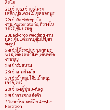
ลิคใส
21เช่าบูธ,เช่าบูธโครง
เหล็ก,บูธโครงไม้,ชุดออกบูธ
22เช่าBackdrop_จัด
งาน,Poster Stand,ที่วางโบ
รชัวร์,ซุ้มประตู
23Backdrop wedding งาน
แต่ง,ซุ้มแต่งงาน,ซุ้มไฟ,ขา
ตั้งรูป
24เช่าโต๊ะหมู่บูชา,อาสนะ
พระ,โต๊ะรดน้ำสังข์,เต็นท์จัด
งานบุญ
25เช่าร่มสนาม
26เช่าเกมส์วงล้อ
27เช่าผ้าคลุมโต๊ะ,ผ้าคลุม
เก้าอี้,โบว์
28เช่าธงญี่ปุ่น J-flag
29เช่ากระจกแต่งตัว
30ฉากกั้นอะคริลิค Acrylic
Partition