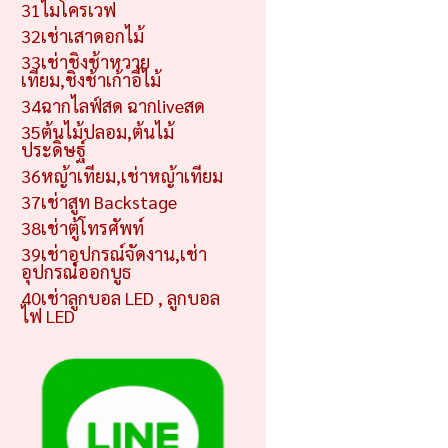
31ไมโครเวฟ
32เช่าเสาดอกไม้
33เช่าชิงช้าหวาย
เทียม,ชิงช้าเก้าอี้ไม้
34ฉากไลฟ์สด ฉากliveสด
35ต้นไม้ปลอม,ต้นไม้
ประดิษฐ์
36หญ้าเทียม,เช่าหญ้าเทียม
37เช่าสูท Backstage
38เช่าตู้โทรศัพท์
39เช่าอุปกรณ์จัดงาน,เช่า
อุปกรณ์ออกบูธ
40เช่าลูกบอล LED , ลูกบอล
ไฟ LED