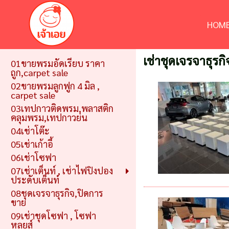
HOME
เช่าชุดเจรจาธุรกิ
01ขายพรมอัดเรียบ ราคา
ถูก,carpet sale
02ขายพรมลูกฟูก 4 มิล ,
carpet sale
03เทปกาวติดพรม,พลาสติก
คลุมพรม,เทปกาวย่น
04เช่าโต๊ะ
05เช่าเก้าอี้
06เช่าโซฟา
07เช่าเต็นท์ , เช่าไฟปิงปอง
ประดับเต็นท์
08ชุดเจรจาธุรกิจ,ปิดการ
ขาย
09เช่าชุดโซฟา , โซฟา
หลุยส์