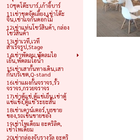
10ชุดโต๊ะบาร์,เก้าอี้บาร์
11เช่าชุดจัดเลี้ยง,เช่าโต๊ะ
จีน,เช่าแจกันดอกไม้
12เช่าแท่นโชว์สินค้า, กล่อง
โชว์สินค้า
13เช่าเวที,เวที
สำเร็จรูป,Stage
14เช่าพัดลม,พัดลมไอ
เย็น,พัดลมไอน้ำ
15เช่าเสากั้นทางเดิน,เสา
กั้นบริเขต,Q-stand
16เช่าแผงกั้นจราจร,รั้ว
จราจร,กรวยจราจร
17เช่าตู้แช่,ตู้แช่เย็น,เช่าตู้
แช่แข็ง,ตู้แช่ ระยะสั้น
18เช่าเคาน์เตอร์,บูธขาย
ของ,รถเข็นขายของ
19เช่าโพเดียม อะคริลิค,
เช่าโพเดียม
20เช่ากล่องจับรางวัล อะคริ