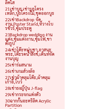
ลิคใส
21เช่าบูธ,เช่าบูธโครง
เหล็ก,บูธโครงไม้,ชุดออกบูธ
22เช่าBackdrop_จัด
งาน,Poster Stand,ที่วางโบ
รชัวร์,ซุ้มประตู
23Backdrop wedding งาน
แต่ง,ซุ้มแต่งงาน,ซุ้มไฟ,ขา
ตั้งรูป
24เช่าโต๊ะหมู่บูชา,อาสนะ
พระ,โต๊ะรดน้ำสังข์,เต็นท์จัด
งานบุญ
25เช่าร่มสนาม
26เช่าเกมส์วงล้อ
27เช่าผ้าคลุมโต๊ะ,ผ้าคลุม
เก้าอี้,โบว์
28เช่าธงญี่ปุ่น J-flag
29เช่ากระจกแต่งตัว
30ฉากกั้นอะคริลิค Acrylic
Partition