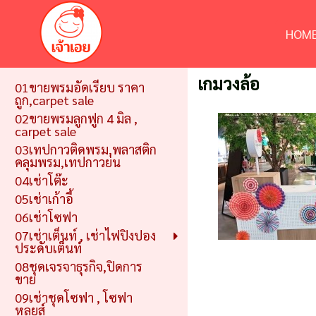
HOME
เกมวงล้อ
01ขายพรมอัดเรียบ ราคา
ถูก,carpet sale
02ขายพรมลูกฟูก 4 มิล ,
carpet sale
03เทปกาวติดพรม,พลาสติก
คลุมพรม,เทปกาวย่น
04เช่าโต๊ะ
05เช่าเก้าอี้
06เช่าโซฟา
07เช่าเต็นท์ , เช่าไฟปิงปอง
ประดับเต็นท์
08ชุดเจรจาธุรกิจ,ปิดการ
ขาย
09เช่าชุดโซฟา , โซฟา
หลุยส์