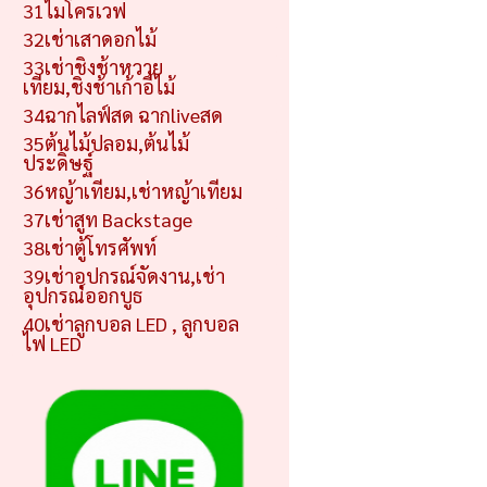
31ไมโครเวฟ
32เช่าเสาดอกไม้
33เช่าชิงช้าหวาย
เทียม,ชิงช้าเก้าอี้ไม้
34ฉากไลฟ์สด ฉากliveสด
35ต้นไม้ปลอม,ต้นไม้
ประดิษฐ์
36หญ้าเทียม,เช่าหญ้าเทียม
37เช่าสูท Backstage
38เช่าตู้โทรศัพท์
39เช่าอุปกรณ์จัดงาน,เช่า
อุปกรณ์ออกบูธ
40เช่าลูกบอล LED , ลูกบอล
ไฟ LED