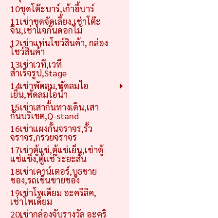
10ชุดโต๊ะบาร์,เก้าอี้บาร์
11เช่าชุดจัดเลี้ยง,เช่าโต๊ะ
จีน,เช่าแจกันดอกไม้
12เช่าแท่นโชว์สินค้า, กล่อง
โชว์สินค้า
13เช่าเวที,เวที
สำเร็จรูป,Stage
14เช่าพัดลม,พัดลมไอ
เย็น,พัดลมไอน้ำ
15เช่าเสากั้นทางเดิน,เสา
กั้นบริเขต,Q-stand
16เช่าแผงกั้นจราจร,รั้ว
จราจร,กรวยจราจร
17เช่าตู้แช่,ตู้แช่เย็น,เช่าตู้
แช่แข็ง,ตู้แช่ ระยะสั้น
18เช่าเคาน์เตอร์,บูธขาย
ของ,รถเข็นขายของ
19เช่าโพเดียม อะคริลิค,
เช่าโพเดียม
20เช่ากล่องจับรางวัล อะคริ