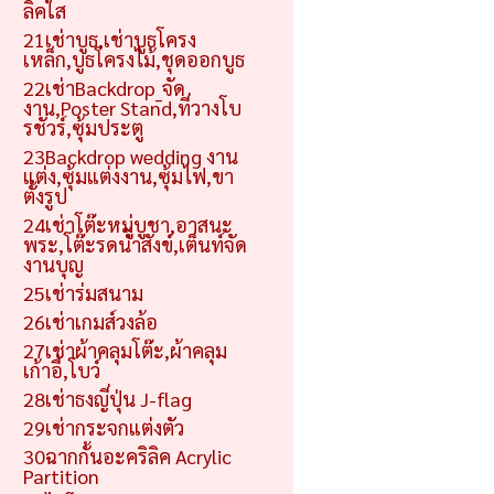
ลิคใส
21เช่าบูธ,เช่าบูธโครง
เหล็ก,บูธโครงไม้,ชุดออกบูธ
22เช่าBackdrop_จัด
งาน,Poster Stand,ที่วางโบ
รชัวร์,ซุ้มประตู
23Backdrop wedding งาน
แต่ง,ซุ้มแต่งงาน,ซุ้มไฟ,ขา
ตั้งรูป
24เช่าโต๊ะหมู่บูชา,อาสนะ
พระ,โต๊ะรดน้ำสังข์,เต็นท์จัด
งานบุญ
25เช่าร่มสนาม
26เช่าเกมส์วงล้อ
27เช่าผ้าคลุมโต๊ะ,ผ้าคลุม
เก้าอี้,โบว์
28เช่าธงญี่ปุ่น J-flag
29เช่ากระจกแต่งตัว
30ฉากกั้นอะคริลิค Acrylic
Partition