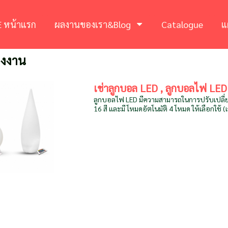
 หน้าแรก
ผลงานของเรา&Blog
Catalogue
แ
่งงาน
เช่าลูกบอล LED , ลูกบอลไฟ LED
ลูกบอลไฟ LED มีความสามารถในการปรับเปลี่ยนส
16 สี และมี โหมดอัตโนมัติ 4 โหมด ให้เลือกใช้ (เ