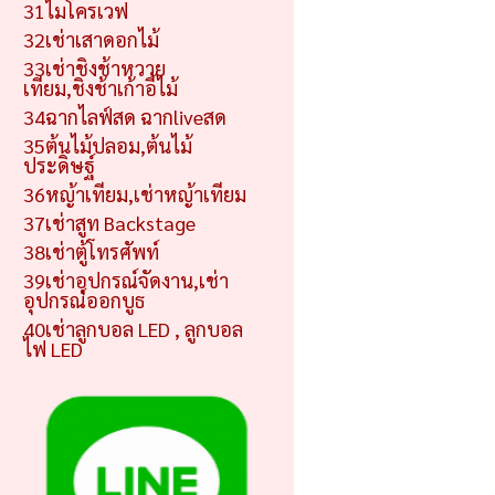
31ไมโครเวฟ
32เช่าเสาดอกไม้
33เช่าชิงช้าหวาย
เทียม,ชิงช้าเก้าอี้ไม้
34ฉากไลฟ์สด ฉากliveสด
35ต้นไม้ปลอม,ต้นไม้
ประดิษฐ์
36หญ้าเทียม,เช่าหญ้าเทียม
37เช่าสูท Backstage
38เช่าตู้โทรศัพท์
39เช่าอุปกรณ์จัดงาน,เช่า
อุปกรณ์ออกบูธ
40เช่าลูกบอล LED , ลูกบอล
ไฟ LED