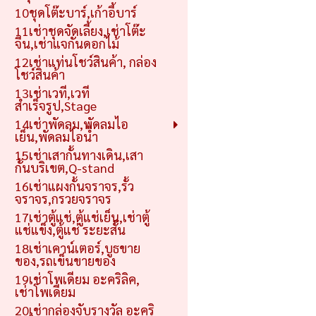
10ชุดโต๊ะบาร์,เก้าอี้บาร์
11เช่าชุดจัดเลี้ยง,เช่าโต๊ะ
จีน,เช่าแจกันดอกไม้
12เช่าแท่นโชว์สินค้า, กล่อง
โชว์สินค้า
13เช่าเวที,เวที
สำเร็จรูป,Stage
14เช่าพัดลม,พัดลมไอ
เย็น,พัดลมไอน้ำ
15เช่าเสากั้นทางเดิน,เสา
กั้นบริเขต,Q-stand
16เช่าแผงกั้นจราจร,รั้ว
จราจร,กรวยจราจร
17เช่าตู้แช่,ตู้แช่เย็น,เช่าตู้
แช่แข็ง,ตู้แช่ ระยะสั้น
18เช่าเคาน์เตอร์,บูธขาย
ของ,รถเข็นขายของ
19เช่าโพเดียม อะคริลิค,
เช่าโพเดียม
20เช่ากล่องจับรางวัล อะคริ