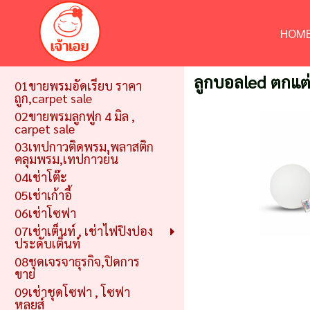
HOME
ลูกบอลled ตกแต
01ขายพรมอัดเรียบ ราคา
ถูก,carpet sale
02ขายพรมลูกฟูก 4 มิล ,
carpet sale
03เทปกาวติดพรม,พลาสติก
คลุมพรม,เทปกาวย่น
04เช่าโต๊ะ
05เช่าเก้าอี้
06เช่าโซฟา
07เช่าเต็นท์ , เช่าไฟปิงปอง
ประดับเต็นท์
08ชุดเจรจาธุรกิจ,ปิดการ
ขาย
09เช่าชุดโซฟา , โซฟา
หลุยส์