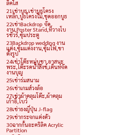
ลิคใส
21เช่าบูธ,เช่าบูธโครง
เหล็ก,บูธโครงไม้,ชุดออกบูธ
22เช่าBackdrop_จัด
งาน,Poster Stand,ที่วางโบ
รชัวร์,ซุ้มประตู
23Backdrop wedding งาน
แต่ง,ซุ้มแต่งงาน,ซุ้มไฟ,ขา
ตั้งรูป
24เช่าโต๊ะหมู่บูชา,อาสนะ
พระ,โต๊ะรดน้ำสังข์,เต็นท์จัด
งานบุญ
25เช่าร่มสนาม
26เช่าเกมส์วงล้อ
27เช่าผ้าคลุมโต๊ะ,ผ้าคลุม
เก้าอี้,โบว์
28เช่าธงญี่ปุ่น J-flag
29เช่ากระจกแต่งตัว
30ฉากกั้นอะคริลิค Acrylic
Partition