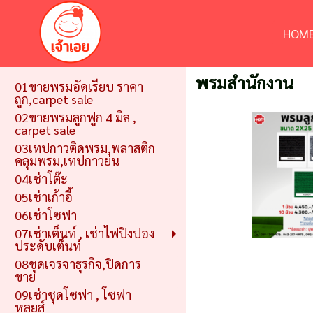
HOME
พรมสำนักงาน
01ขายพรมอัดเรียบ ราคา
ถูก,carpet sale
02ขายพรมลูกฟูก 4 มิล ,
carpet sale
03เทปกาวติดพรม,พลาสติก
คลุมพรม,เทปกาวย่น
04เช่าโต๊ะ
05เช่าเก้าอี้
06เช่าโซฟา
07เช่าเต็นท์ , เช่าไฟปิงปอง
ประดับเต็นท์
08ชุดเจรจาธุรกิจ,ปิดการ
ขาย
09เช่าชุดโซฟา , โซฟา
หลุยส์