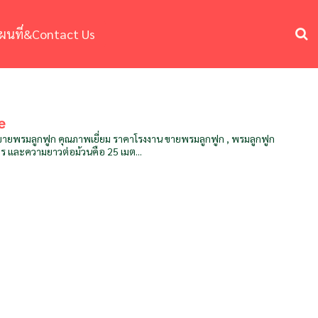
ผนที่&Contact Us
e
นขายพรมลูกฟูก คุณภาพเยี่ยม ราคาโรงงาน ขายพรมลูกฟูก , พรมลูกฟูก
ตร และความยาวต่อม้วนคือ 25 เมต...