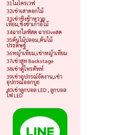
31ไมโครเวฟ
32เช่าเสาดอกไม้
33เช่าชิงช้าหวาย
เทียม,ชิงช้าเก้าอี้ไม้
34ฉากไลฟ์สด ฉากliveสด
35ต้นไม้ปลอม,ต้นไม้
ประดิษฐ์
36หญ้าเทียม,เช่าหญ้าเทียม
37เช่าสูท Backstage
38เช่าตู้โทรศัพท์
39เช่าอุปกรณ์จัดงาน,เช่า
อุปกรณ์ออกบูธ
40เช่าลูกบอล LED , ลูกบอล
ไฟ LED