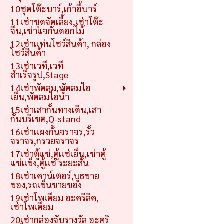
10ชุดโต๊ะบาร์,เก้าอี้บาร์
11เช่าชุดจัดเลี้ยง,เช่าโต๊ะ
จีน,เช่าแจกันดอกไม้
12เช่าแท่นโชว์สินค้า, กล่อง
โชว์สินค้า
13เช่าเวที,เวที
สำเร็จรูป,Stage
14เช่าพัดลม,พัดลมไอ
เย็น,พัดลมไอน้ำ
15เช่าเสากั้นทางเดิน,เสา
กั้นบริเขต,Q-stand
16เช่าแผงกั้นจราจร,รั้ว
จราจร,กรวยจราจร
17เช่าตู้แช่,ตู้แช่เย็น,เช่าตู้
แช่แข็ง,ตู้แช่ ระยะสั้น
18เช่าเคาน์เตอร์,บูธขาย
ของ,รถเข็นขายของ
19เช่าโพเดียม อะคริลิค,
เช่าโพเดียม
20เช่ากล่องจับรางวัล อะคริ